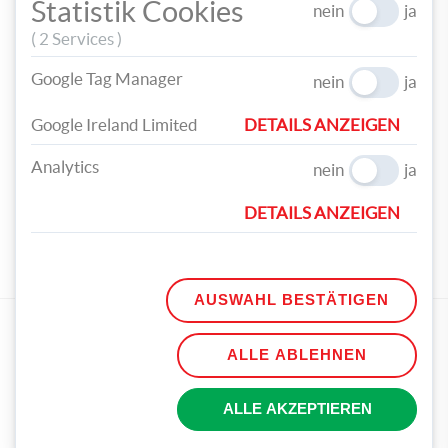
Statistik Cookies
Tier aus, zeichne mit einem schwarzen Marker die Umrandung
nein
ja
und Details nach und klebe Wackelaugen auf. Nun kannst du
( 2 Services )
deinen Meeresbewohner zwischen die Wollfäden klemmen und
ihn im Meer schwimmen lassen.
Google Tag Manager
nein
ja
Google Ireland Limited
DETAILS ANZEIGEN
Analytics
nein
ja
TEILEN
DETAILS ANZEIGEN
TAGS
SOMMER
BASTELN
MEER
TIERE
WASSER
AUSWAHL BESTÄTIGEN
EMPFOHLENE
ALLE ABLEHNEN
ALLE AKZEPTIEREN