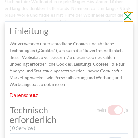
Stich mit der Wollnadel in regelmäßigen Abständen Löcher
entlang des dunklen Tellerrands. Nimm ein ca. 2 m langes Stück
Schli
blaue Wolle und fädle es mit Hilfe der Wollnadel durch die
ohne
vorgestochenen Löcher. Zieh die Wolle immer von einer Seite
zu
speic
Einleitung
zur anderen, gehe dabei auch gerne durch jedes Loch 2 Mal mit
den Wollfäden, bis ein relativ dichtes Webnetz aus Wolle
entsteht.
Wir verwenden unterschiedliche Cookies und ähnliche
Technologien („Cookies“), um auch die Nutzerfreundlichkeit
dieser Website zu verbessern. Zu diesen Cookies zählen
unbedingt erforderliche Cookies, Leistungs-Cookies - die zur
Analyse und Statistik eingesetzt werden - sowie Cookies für
Marketingzwecke - wie Personalisierung und Werbung und
Werbeangebot zu optimieren.
Datenschutz
Technisch
nein
ja
erforderlich
Nimm eine Vorlage her oder male selbst ein Tier deiner Wahl
( 0 Service )
und übertrage das Motiv auf farbiges Tonpapier. Schneide das