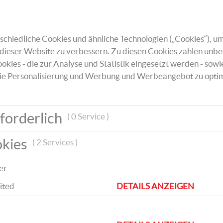
Für den
Schneemann
wickle weißen Chenill
so auf den Bleistift, dass du zwei kugelige
chiedliche Cookies und ähnliche Technologien („Cookies“), um
erhältst. Löse den Schneemannkörper vom S
dieser Website zu verbessern. Zu diesen Cookies zählen unbe
und verpasse ihm einen schwarzen Hut, ein
okies - die zur Analyse und Statistik eingesetzt werden - sowi
Pompon-Nase und einen Schal.
ie Personalisierung und Werbung und Werbeangebot zu optim
forderlich
( 0 Service )
okies
( 2 Services )
Für ein
süßes Rentier
drehe braunen Chenil
zu einer ovalen Schnecke zusammen und ba
ein Geweih. Klebe eine rote Glitzernase, z
er
Ohren und das Geweih auf den Kopf auf u
ited
DETAILS ANZEIGEN
fertig ist dein Rentier.