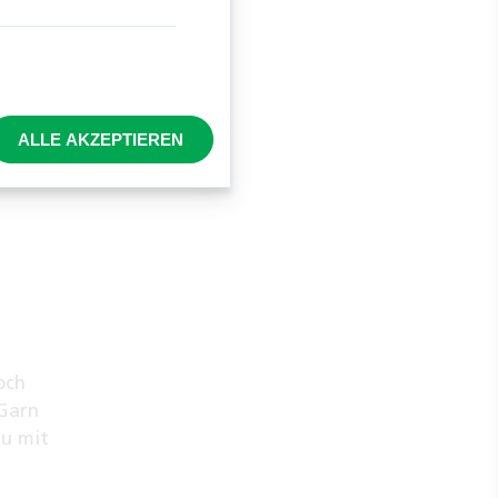
oten
 Muster
ALLE AKZEPTIEREN
och
 Garn
du mit