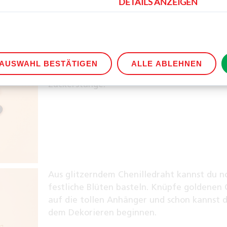
DETAILS ANZEIGEN
Für die
Zuckerstangen
drehe weißen und r
Chenilledraht ineinander, bis das typische
AUSWAHL BESTÄTIGEN
ALLE ABLEHNEN
entsteht und biege die Drähte zu einer
Zuckerstange.
Aus glitzerndem Chenilledraht kannst du n
festliche Blüten basteln. Knüpfe goldenen
auf die tollen Anhänger und schon kannst 
dem Dekorieren beginnen.