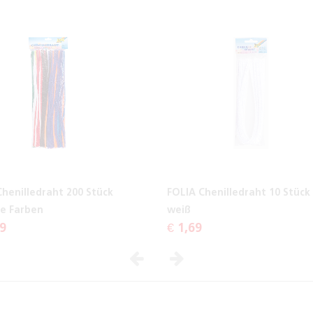
Chenilledraht 200 Stück
FOLIA Chenilledraht 10 Stück
e Farben
weiß
99
€ 1,69
Vorheriges
Nächstes