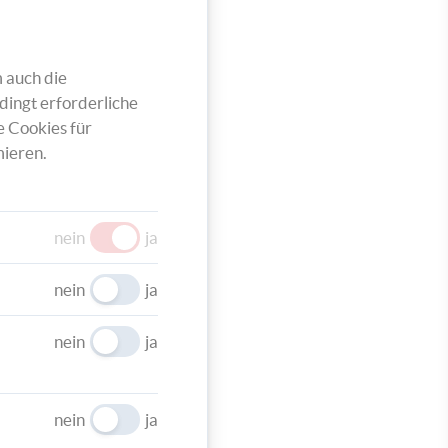
edraht
 Formen
 auch die
tift
dingt erforderliche
e
e Cookies für
ieren.
nein
ja
ledraht
nein
ja
stle
wei
nein
ja
nd
nein
ja