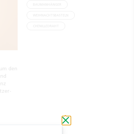
BAUMANHÄNGER
WEIHNACHTSBASTELN
CHENILLEDRAHT
 um den
und
anz
tzer-
Schließen
ohne
zu
speichern