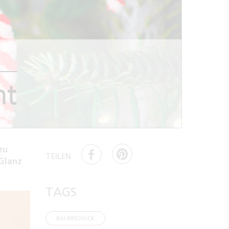
ht
zu
TEILEN
Glanz
TAGS
BAUMSCHUCK