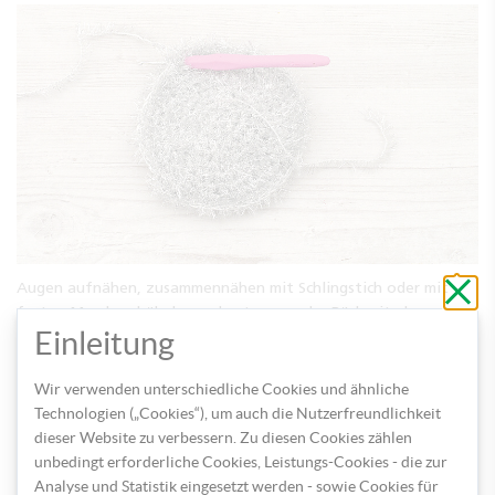
Schli
Augen aufnähen, zusammennähen mit Schlingstich oder mit
ohne
festen Maschen häkeln, am besten von der Rückseite her
zu
speic
Einleitung
zusammenhäkeln – ein Stück offenlassen und umdrehen.
Wir verwenden unterschiedliche Cookies und ähnliche
Technologien („Cookies“), um auch die Nutzerfreundlichkeit
dieser Website zu verbessern. Zu diesen Cookies zählen
unbedingt erforderliche Cookies, Leistungs-Cookies - die zur
Analyse und Statistik eingesetzt werden - sowie Cookies für