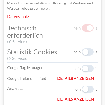
Marketingzwecke - wie Personalisierung und Werbung und
Werbeangebot zu optimieren.
Datenschutz
Technisch
nein
ja
Zum Schluss die Kugeln mit Stopfnadel annähen und die
erforderlich
Wendeöffnung zunähen.
( 0 Service )
Statistik Cookies
nein
ja
( 2 Services )
Google Tag Manager
nein
ja
Google Ireland Limited
DETAILS ANZEIGEN
Analytics
nein
ja
DETAILS ANZEIGEN
Fertig ist Ihr süßer Fisch-Schwamm.