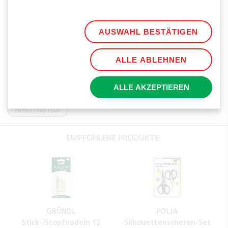
AUSWAHL BESTÄTIGEN
TEILEN
ALLE ABLEHNEN
TAGS
ALLE AKZEPTIEREN
SCHWAMM
WASCHEN
KÜCHE
HERBST
HERBSTBASTELN
EMPFOHLENE PRODUKTE:
GRÜNDL
FOLIA
Stick-/Stopfnadeln 12
Silhouettenscheren-Set