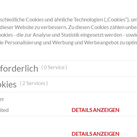
Lege den Chenilledraht mit den aufgefäde
Perlen zu einer Zickzack-Linie auf und bieg
daraus fünf Zacken.
chiedliche Cookies und ähnliche Technologien („Cookies“), um
dieser Website zu verbessern. Zu diesen Cookies zählen unbe
okies - die zur Analyse und Statistik eingesetzt werden - sowi
ie Personalisierung und Werbung und Werbeangebot zu optim
forderlich
( 0 Service )
Führe die Enden zusammen und verdrehe si
okies
( 2 Services )
– so hält der Stern.
er
ited
DETAILS ANZEIGEN
DETAILS ANZEIGEN