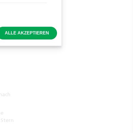
t eine
e.
ALLE AKZEPTIEREN
en.
 nach
ne
 Stern