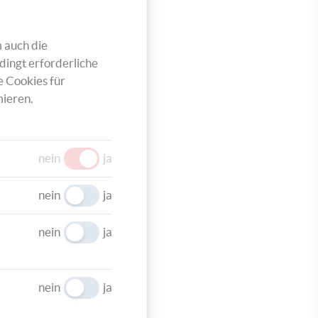
lten
e
 auch die
dingt erforderliche
e Cookies für
ieren.
nein
ja
e fest
nein
ja
nein
ja
nein
ja