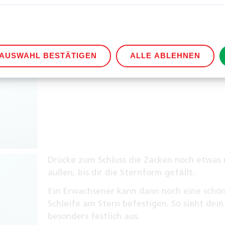
Forme nun aus dem restlichen Chenilledrah
kleine Schlaufe und verknote diese am End
AUSWAHL BESTÄTIGEN
ALLE ABLEHNEN
Lass dir dabei von einem Erwachsenen helf
Drücke zum Schluss die Zacken noch etwas
außen, bis dir die Sternform gefällt.
Ein Erwachsener kann dann noch eine schö
Schleife am Stern befestigen. So sieht dein
besonders festlich aus.