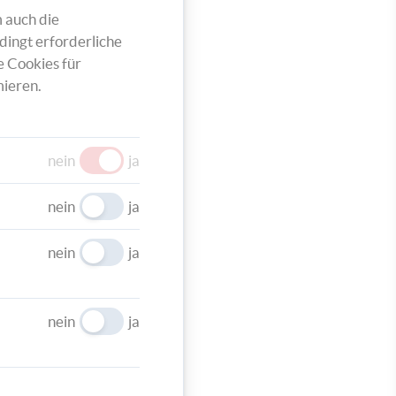
 auch die
dingt erforderliche
e Cookies für
ieren.
onform
tte,
nein
ja
nein
ja
nein
ja
nein
ja
e Vase
dliche