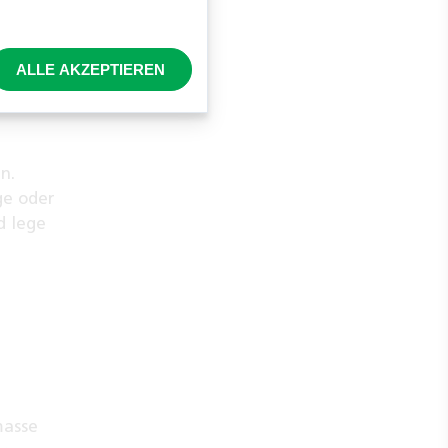
ALLE AKZEPTIEREN
n.
ge oder
d lege
masse