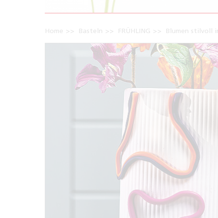
Home
Basteln
FRÜHLING
Blumen stilvoll 