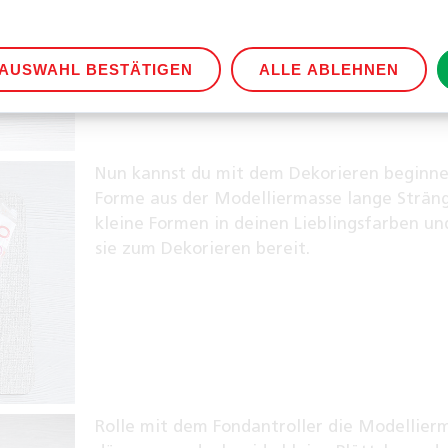
AUSWAHL BESTÄTIGEN
ALLE ABLEHNEN
Nun kannst du mit dem Dekorieren beginne
Forme aus der Modelliermasse lange Strän
kleine Formen in deinen Lieblingsfarben un
sie zum Dekorieren bereit.
Rolle mit dem Fondantroller die Modellier