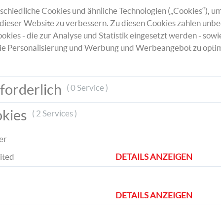
chiedliche Cookies und ähnliche Technologien („Cookies“), um
dieser Website zu verbessern. Zu diesen Cookies zählen unbe
okies - die zur Analyse und Statistik eingesetzt werden - sowi
ie Personalisierung und Werbung und Werbeangebot zu optim
Gieße nun die Masse vorsichtig in die Silik
und klopfe die Form leicht auf die Tischpla
damit Luftbläschen entweichen können.
forderlich
( 0 Service )
okies
( 2 Services )
er
ited
DETAILS ANZEIGEN
Lass die Masse vollständig laut Anleitung
aushärten und löse anschließend die fertig
DETAILS ANZEIGEN
aus der Form. So kannst du ganz unterschie
Formen gestalten.