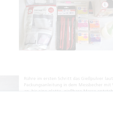
Rühre im ersten Schritt das Gießpulver lau
Packungsanleitung in dem Messbecher mit
an, bis eine glatte, gießbare Masse entsteh