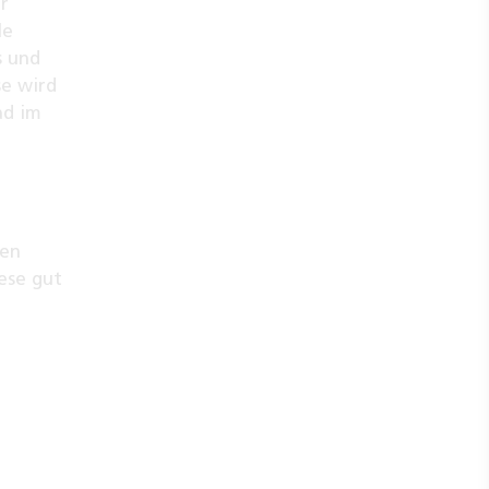
r
le
s und
se wird
ad im
hen
ese gut