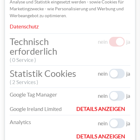
Analyse und Statistik eingesetzt werden - sowie Cookies für
Marketingzwecke - wie Personalisierung und Werbung und
Werbeangebot zu optimieren.
Datenschutz
Technisch
nein
ja
erforderlich
( 0 Service )
Im nächsten Schritt wird der Baumwollstoff, rundherum ca. 3
cm größer, zugeschnitten und an der Unterseite mit einem
Statistik Cookies
nein
ja
Tacker befestigt. Spannen Sie dazu den Stoff gut, damit er
( 2 Services )
keine Falten wirft.
Google Tag Manager
nein
ja
Google Ireland Limited
DETAILS ANZEIGEN
Analytics
nein
ja
DETAILS ANZEIGEN