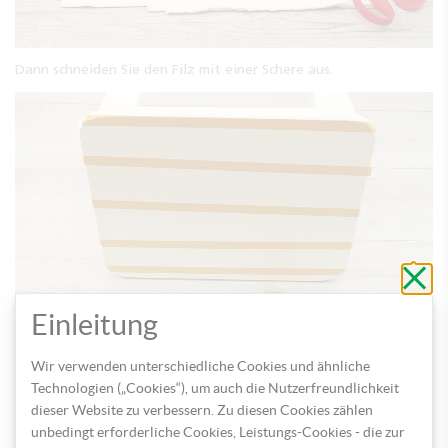
Dann schneiden Sie den Filz mit einer Schere aus.
Schli
ohne
zu
speic
Einleitung
Kleben Sie den ausgeschnittenen Filz mit doppelseitigem
Wir verwenden unterschiedliche Cookies und ähnliche
Klebeband auf der Tischfläche fest.
Technologien („Cookies“), um auch die Nutzerfreundlichkeit
dieser Website zu verbessern. Zu diesen Cookies zählen
unbedingt erforderliche Cookies, Leistungs-Cookies - die zur