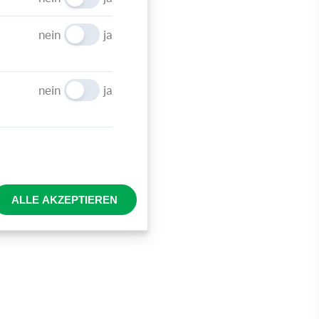
 das für
n
nein
ja
nein
ja
llinie
sis:
rbeite
ALLE AKZEPTIEREN
tze