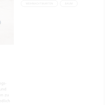
WEIHNACHTSKARTEN
BAUM
ngs-
 und
en zu
edlich