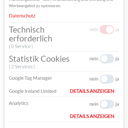
Werbeangebot zu optimieren.
Datenschutz
Technisch
nein
ja
erforderlich
( 0 Service )
Statistik Cookies
nein
ja
( 2 Services )
Google Tag Manager
nein
ja
Google Ireland Limited
DETAILS ANZEIGEN
TEILEN
Analytics
nein
ja
TAGS
DETAILS ANZEIGEN
VALENTINSTAG
MUTTERTAG
GEBURTSTAG
GUTSCHEIN
KARTE