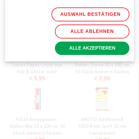
EMPFOHLENE PRODUKTE
AUSWAHL BESTÄTIGEN
ALLE ABLEHNEN
ALLE AKZEPTIEREN
FOLIA Designpapier
FOLIA Krepppapier-
Sweet Paper Crush Hot
Rollen Trend 50 x 200 cm
Foil & Glitter bunt
10 Stück mehrere Farben
€ 5,99
€ 7,99
FOLIA Krepppapier-
ARISTO Geodreieck
Rollen Mix 50 x 200 cm 10
1555/4 mit Griff 25 cm
Stück mehrere Farben
transparent