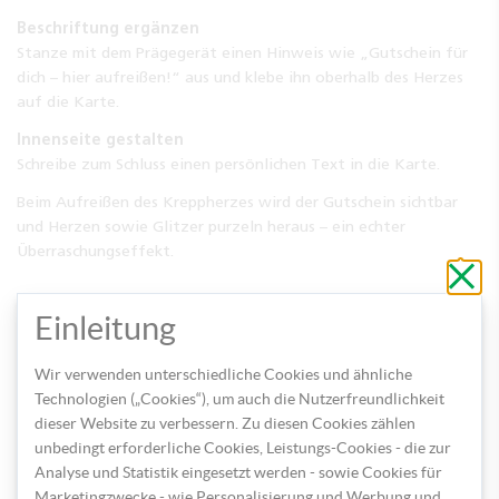
Beschriftung ergänzen
Stanze mit dem Prägegerät einen Hinweis wie „Gutschein für
dich – hier aufreißen!“ aus und klebe ihn oberhalb des Herzes
auf die Karte.
Innenseite gestalten
Schreibe zum Schluss einen persönlichen Text in die Karte.
Beim Aufreißen des Kreppherzes wird der Gutschein sichtbar
und Herzen sowie Glitzer purzeln heraus – ein echter
Überraschungseffekt.
Schli
ohne
zu
speic
Einleitung
Wir verwenden unterschiedliche Cookies und ähnliche
Technologien („Cookies“), um auch die Nutzerfreundlichkeit
dieser Website zu verbessern. Zu diesen Cookies zählen
unbedingt erforderliche Cookies, Leistungs-Cookies - die zur
Analyse und Statistik eingesetzt werden - sowie Cookies für
Marketingzwecke - wie Personalisierung und Werbung und