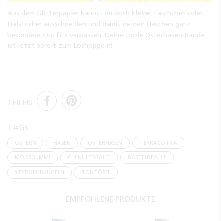
Aus dem Glitterpapier kannst du noch kleine Täschchen oder
Halstücher ausschneiden und damit deinen Häschen ganz
besondere Outfits verpassen. Deine coole Osterhasen-Bande
ist jetzt bereit zum Loshoppeln!
TEILEN
TAGS
OSTERN
HASEN
OSTERHASEN
TERRACOTTA
MOOSGUMMI
CHENILLEDRAHT
BASTELDRAHT
STYROPORKUGELN
TONTÖPFE
EMPFOHLENE PRODUKTE