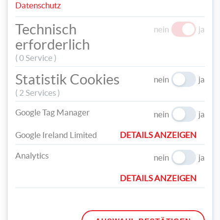
Datenschutz
Technisch
nein
ja
erforderlich
( 0 Service )
Statistik Cookies
nein
ja
( 2 Services )
Google Tag Manager
nein
ja
Google Ireland Limited
DETAILS ANZEIGEN
Mit einer zweiten Acrylfarbe lassen sich ganz einfach Hasen-
Outfits auf die Terracotta-Töpfe malen. Umrande hier nur die
Analytics
nein
ja
Umrisse mit einem schwarzen Fineliner, damit die Konturen
deutlich sichtbar sind.
DETAILS ANZEIGEN