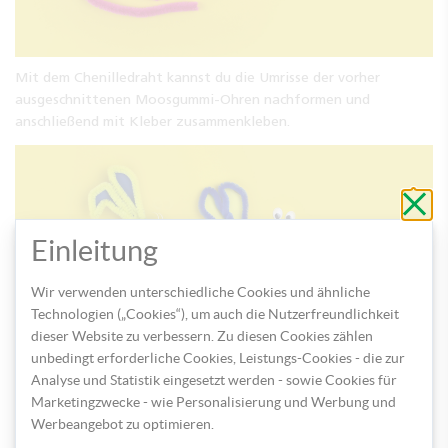
Mit dem Chenilledraht kannst du die Umrisse der vorher
ausgeschnittenen Moosgummi-Ohren nachformen und
anschließend mit Kleber zusammenkleben.
Schli
ohne
zu
speic
Einleitung
Wir verwenden unterschiedliche Cookies und ähnliche
Technologien („Cookies“), um auch die Nutzerfreundlichkeit
dieser Website zu verbessern. Zu diesen Cookies zählen
unbedingt erforderliche Cookies, Leistungs-Cookies - die zur
Analyse und Statistik eingesetzt werden - sowie Cookies für
Nach diesem Schritt kannst du die Ohren gemeinsam mit den
Marketingzwecke - wie Personalisierung und Werbung und
Barthaaren und den Wackelaugen an der Styroporkugel
Werbeangebot zu optimieren.
festkleben.