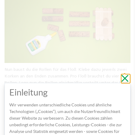
Nun baust du die Rollen für das Floß. Klebe dazu jeweils zwei
Schli
Korken an den Enden zusammen. Pro Floß brauchst du vier
ohne
Rollen. Lege nun die Rollen gleichmäßig verteilt unter das Floß
zu
speic
und klebe sie fest.
Einleitung
Wir verwenden unterschiedliche Cookies und ähnliche
Technologien („Cookies“), um auch die Nutzerfreundlichkeit
dieser Website zu verbessern. Zu diesen Cookies zählen
unbedingt erforderliche Cookies, Leistungs-Cookies - die zur
Analyse und Statistik eingesetzt werden - sowie Cookies für