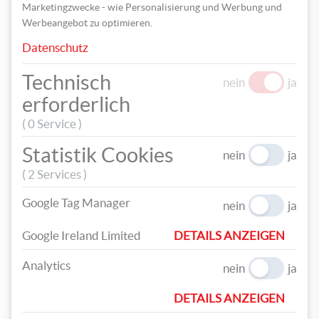
Marketingzwecke - wie Personalisierung und Werbung und
Werbeangebot zu optimieren.
Datenschutz
Technisch
nein
ja
Als nächstes werden die Segel aus Moosgummi zugeschnitten.
erforderlich
Diese richten sich nach der Länge des Rundstabes und müssen in
Länge und Breite gleich groß sein.
( 0 Service )
Statistik Cookies
nein
ja
( 2 Services )
Google Tag Manager
nein
ja
Google Ireland Limited
DETAILS ANZEIGEN
Analytics
nein
ja
DETAILS ANZEIGEN