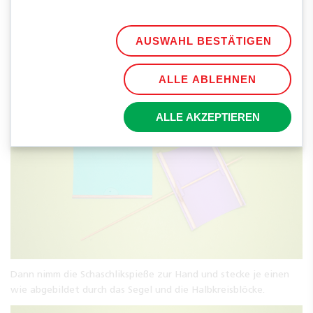
Klebe nun die Rundstäbe an zwei gegenüberliegenden Enden
des Moosgummiquadrats fest. Dann schneidest du pro Segel
sechs Kreise aus, die etwa den Durchmesser des Korkens haben.
AUSWAHL BESTÄTIGEN
Klebe je drei Halbkreise übereinander und je einen
Halbkreisblock mittig auf die gegenüberliegenden Seiten des
ALLE ABLEHNEN
Segels, sodass sie mit der Kante an den Rundstäben liegen.
ALLE AKZEPTIEREN
Dann nimm die Schaschlikspieße zur Hand und stecke je einen
wie abgebildet durch das Segel und die Halbkreisblöcke.