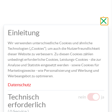
Schli
ohne
zu
2.
Für die Eulenmaske schneiden Sie zuerst aus einem grauen
speic
Einleitung
Filz die Form eines Eulengesichts aus. Die Augen werden aus
dem gelben und dem weißen Filz gebastelt, wobei Sie zwei
Wir verwenden unterschiedliche Cookies und ähnliche
kleine und zwei große Kreise ausschneiden. Anschließend
Technologien („Cookies“), um auch die Nutzerfreundlichkeit
schneiden Sie in jeden der Stoffe gleich große, runde Löcher
dieser Website zu verbessern. Zu diesen Cookies zählen
aus und kleben die Stoffe übereinander.
unbedingt erforderliche Cookies, Leistungs-Cookies - die zur
Analyse und Statistik eingesetzt werden - sowie Cookies für
Marketingzwecke - wie Personalisierung und Werbung und
Werbeangebot zu optimieren.
Datenschutz
3.
Befestigen Sie rechts und links an der Maske einen Faden,
damit diese später an den Ohren befestigt werden kann. Zum
Technisch
nein
ja
Schluss kleben Sie noch ein kleines Filzdreieck als Schnabel auf
erforderlich
die Maske.
( 0 Service )