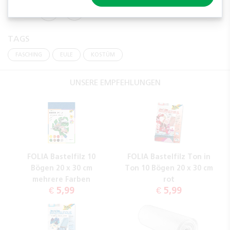
TEILEN
TAGS
FASCHING
EULE
KOSTÜM
UNSERE EMPFEHLUNGEN
FOLIA Bastelfilz 10
FOLIA Bastelfilz Ton in
Bögen 20 x 30 cm
Ton 10 Bögen 20 x 30 cm
mehrere Farben
rot
€ 5,99
€ 5,99