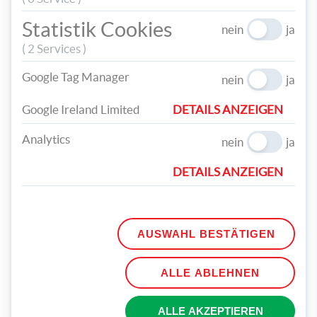
Statistik Cookies
nein
ja
( 2 Services )
Google Tag Manager
nein
ja
4.
Für das Kostüm nehmen Sie ein schwarzes, kurzärmliges T-
Shirt zur Hand. Schneiden Sie nun verschiedenfarbige
Google Ireland Limited
DETAILS ANZEIGEN
Filzdreiecke (mit möglichst runden Seiten) aus und nähen Sie
die „Federn“ etwas überlappend zu Girlandenstreifen
Analytics
nein
ja
zusammen.
DETAILS ANZEIGEN
AUSWAHL BESTÄTIGEN
5.
Abschließend nähen Sie die Girlandenstreifen wabenartig
versetzt auf das T-Shirt. Und fertig ist das süße Eulenkostüm!
ALLE ABLEHNEN
ALLE AKZEPTIEREN