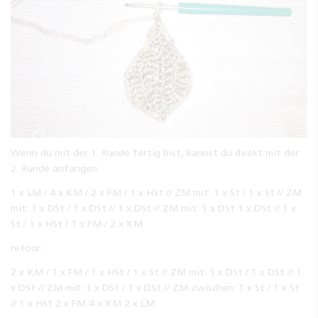
Wenn du mit der 1. Runde fertig bist, kannst du direkt mit der
2. Runde anfangen:
1 x LM / 4 x KM / 2 x FM / 1 x HSt // ZM mit: 1 x St / 1 x St // ZM
mit: 1 x DSt / 1 x DSt // 1 x DSt // ZM mit: 1 x DSt 1 x DSt // 1 x
St / 1 x HSt / 1 x FM / 2 x KM
retour:
2 x KM / 1 x FM / 1 x HSt / 1 x St // ZM mit: 1 x DSt / 1 x DSt // 1
x DSt // ZM mit: 1 x DSt / 1 x DSt // ZM zwischen: 1 x St / 1 x St
// 1 x HSt 2 x FM 4 x KM 2 x LM