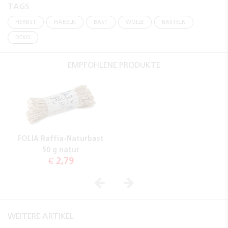
TAGS
HERBST
HÄKELN
BAST
WOLLE
BASTELN
DEKO
EMPFOHLENE PRODUKTE
FOLIA Raffia-Naturbast
50 g natur
€ 2,79
Vorheriges
Nächstes
WEITERE ARTIKEL