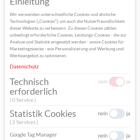
Einleitung
x KM / 1 x LM
Wir verwenden unterschiedliche Cookies und ähnliche
Technologien („Cookies“), um auch die Nutzerfreundlichkeit
dieser Website zu verbessern. Zu diesen Cookies zählen
unbedingt erforderliche Cookies, Leistungs-Cookies - die zur
Analyse und Statistik eingesetzt werden - sowie Cookies für
Marketingzwecke - wie Personalisierung und Werbung und
Werbeangebot zu optimieren.
Datenschutz
Technisch
nein
ja
Für die Blattader in der Mitte des Blattes häkle nun die
erforderlich
nächste Masche von hinten durch die in der Mitte entstandene
( 0 Service )
Leiter ab.
Statistik Cookies
nein
ja
( 2 Services )
Google Tag Manager
nein
ja