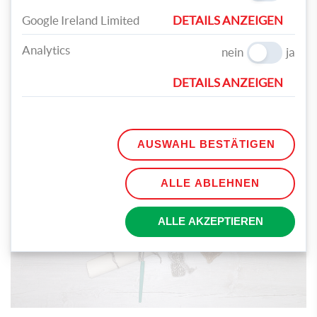
Google Ireland Limited
DETAILS ANZEIGEN
Analytics
nein
ja
DETAILS ANZEIGEN
Mache für den Stil am anderen Ende des Blattes 6 LM, häkle
diese ab und verknote die Wolle. Schneide sie anschließend ab.
AUSWAHL BESTÄTIGEN
ALLE ABLEHNEN
ALLE AKZEPTIEREN