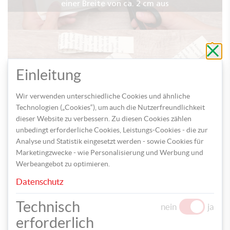
einer Breite von ca. 2 cm aus
Schli
ohne
zu
speic
Einleitung
Wir verwenden unterschiedliche Cookies und ähnliche
Technologien („Cookies“), um auch die Nutzerfreundlichkeit
Schritt 2: Bilden Sie mit den Streifen eine Schlaufe und
dieser Website zu verbessern. Zu diesen Cookies zählen
kleben Sie die beiden Enden zusammen
unbedingt erforderliche Cookies, Leistungs-Cookies - die zur
Analyse und Statistik eingesetzt werden - sowie Cookies für
Marketingzwecke - wie Personalisierung und Werbung und
Werbeangebot zu optimieren.
Datenschutz
Technisch
nein
ja
Schritt 3: Verkleben Sie jeweils 5 Schlaufen
erforderlich
miteinander und befestigen Sie diese an einer dünnen