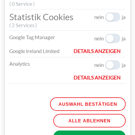
Rolle, die ebenfalls aus einem Papierstreifen gemacht
( 0 Service )
wird
Statistik Cookies
nein
ja
( 2 Services )
Google Tag Manager
nein
ja
Google Ireland Limited
DETAILS ANZEIGEN
Analytics
nein
ja
DETAILS ANZEIGEN
Und schon ist dieser tolle Christbaumschmuck fertig!
AUSWAHL BESTÄTIGEN
ALLE ABLEHNEN
TEILEN