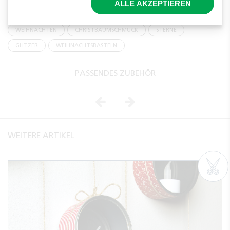
ALLE AKZEPTIEREN
TAGS
WEIHNACHTEN
CHRISTBAUMSCHMUCK
STERNE
GLITZER
WEIHNACHTSBASTELN
PASSENDES ZUBEHÖR
Vorheriges
Nächstes
WEITERE ARTIKEL