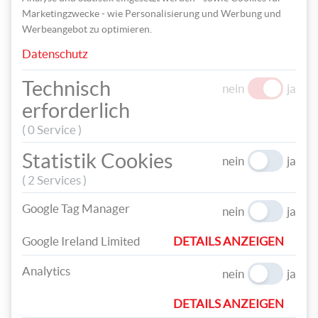
Marketingzwecke - wie Personalisierung und Werbung und
Werbeangebot zu optimieren.
Datenschutz
Technisch
nein
ja
erforderlich
Zum Schluss bestreust du die Apfelstücke noch mit
( 0 Service )
Streusel und Glitzer. Lass die Lollies aushärten und
fertig sind die leckeren Gruselsnacks!
Statistik Cookies
nein
ja
( 2 Services )
Google Tag Manager
nein
ja
Google Ireland Limited
DETAILS ANZEIGEN
Analytics
nein
ja
TEILEN
DETAILS ANZEIGEN