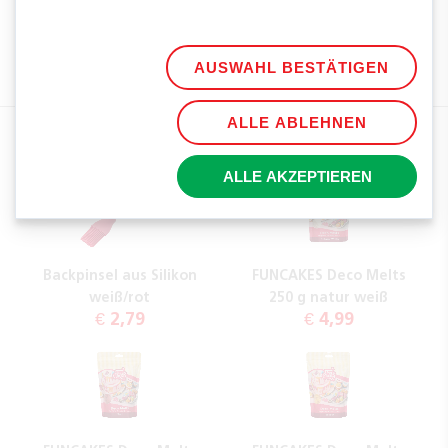
TAGS
APFELLOLLIES
CANDYBUTTONS
HALLOWEENSNACK
AUSWAHL BESTÄTIGEN
HALLOWEEN
LOLLIES
ALLE ABLEHNEN
EMPFOHLENE PRODUKTE
ALLE AKZEPTIEREN
Backpinsel aus Silikon
FUNCAKES Deco Melts
weiß/rot
250 g natur weiß
€ 2,79
€ 4,99