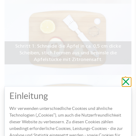
Schritt 1: Schneide die Äpfel in ca. 0,5 cm dicke
Scheiben, stich Formen aus und bepinsle die
Apfelstücke mit Zitronensaft.
Schli
ohne
zu
speic
Einleitung
Wir verwenden unterschiedliche Cookies und ähnliche
Technologien („Cookies“), um auch die Nutzerfreundlichkeit
Schritt 2: Schmelze die Candy Buttons und tauche die
dieser Website zu verbessern. Zu diesen Cookies zählen
auf Holzspieße aufgespießten Apfelstücke in die
unbedingt erforderliche Cookies, Leistungs-Cookies - die zur
flüssige Masse.
Analyse und Statistik eingesetzt werden - sowie Cookies für