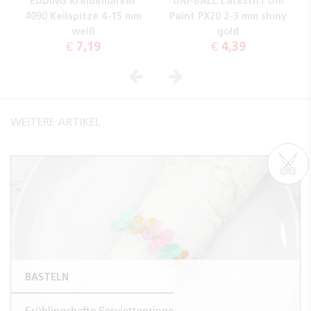
EDDING Kreidemarker
UNI-BALL Lackstift Uni
4090 Keilspitze 4-15 mm
Paint PX20 2-3 mm shiny
weiß
gold
€ 7,19
€ 4,39
Vorheriges
Nächstes
WEITERE ARTIKEL
BASTELN
Frühlingshafte Serviettenringe