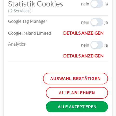
Statistik Cookies
nein
ja
mit der Konturenschere zuschneiden und mit dem Kreidemarker
( 2 Services )
beschriften.
Google Tag Manager
nein
ja
Google Ireland Limited
DETAILS ANZEIGEN
Analytics
nein
ja
DETAILS ANZEIGEN
Kleben Sie die Kärtchen auf die Packung und befüllen Sie diese
mit kleinen Kräutertöpfen. Arrangiert in einem Korb, können
Sie verschiedene Kräutertöpfe auch hervorragend als Geschenk
AUSWAHL BESTÄTIGEN
verwenden.
ALLE ABLEHNEN
ALLE AKZEPTIEREN
TEILEN