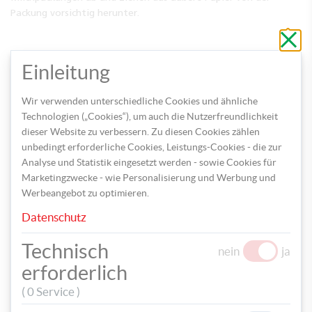
Packung vorsichtig herunter.
Schli
ohne
zu
speic
Einleitung
Wir verwenden unterschiedliche Cookies und ähnliche
Technologien („Cookies“), um auch die Nutzerfreundlichkeit
dieser Website zu verbessern. Zu diesen Cookies zählen
Stellen Sie die Milchpackungen auf und stülpen Sie den oberen
unbedingt erforderliche Cookies, Leistungs-Cookies - die zur
Rand nach unten. Bemalen Sie nun die Packungen mit goldenen
Analyse und Statistik eingesetzt werden - sowie Cookies für
Punkten.
Marketingzwecke - wie Personalisierung und Werbung und
Werbeangebot zu optimieren.
Datenschutz
Technisch
nein
ja
erforderlich
( 0 Service )
Anschließend aus der Tafelfolie kleine Rechtecke ausschneiden,