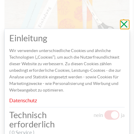
Schli
ohne
zu
speic
Einleitung
Wir verwenden unterschiedliche Cookies und ähnliche
Klappen Sie die Papiere in der Mitte zusammen und schneiden
Technologien („Cookies“), um auch die Nutzerfreundlichkeit
Sie diese in der gewünschten Form zu.
dieser Website zu verbessern. Zu diesen Cookies zählen
unbedingt erforderliche Cookies, Leistungs-Cookies - die zur
Drucken Sie auf weißem oder buntem Papier den Text für die
Analyse und Statistik eingesetzt werden - sowie Cookies für
Einladungskarte aus, der dann auf der Vorderseite der Karte
Marketingzwecke - wie Personalisierung und Werbung und
angebracht wird
Werbeangebot zu optimieren.
Datenschutz
Technisch
nein
ja
erforderlich
( 0 Service )