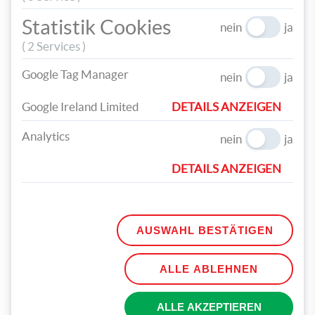
Statistik Cookies
nein
ja
( 2 Services )
Google Tag Manager
nein
ja
Schneiden Sie den Text in der passenden Form zu und kleben Sie
ihn auf die Vorderseite der Einladung. Nun können Sie auf die
Google Ireland Limited
DETAILS ANZEIGEN
Karten-Innenseite Ihren ganz persönlichen Einladungstext
schreiben und zum Schluss die Karte mit einem schönen
Analytics
nein
ja
Satinband zubinden.
DETAILS ANZEIGEN
Viel Freude beim Verschicken!
AUSWAHL BESTÄTIGEN
TEILEN
ALLE ABLEHNEN
TAGS
ALLE AKZEPTIEREN