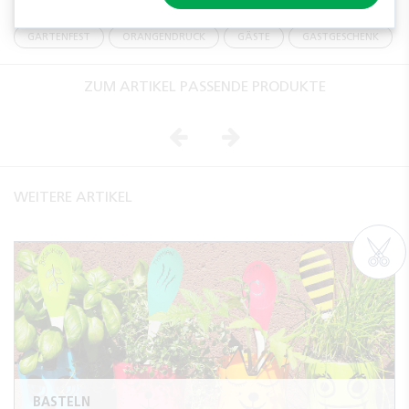
EINLADUNG
SOMMER
PARTY
GARTEN
GARTENFEST
ORANGENDRUCK
GÄSTE
GASTGESCHENK
ZUM ARTIKEL PASSENDE PRODUKTE
Vorheriges
Nächstes
WEITERE ARTIKEL
BASTELN