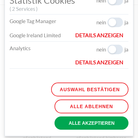
Statistik Cookies
nein
ja
( 2 Services )
EMPFOHLENE PRODUKTE
Google Tag Manager
nein
ja
Google Ireland Limited
DETAILS ANZEIGEN
Analytics
nein
ja
STAEDTLER® FIMO®
STAEDTLER® FIMO®
DETAILS ANZEIGEN
Soft Einzelblock
Soft Einzelblock
ofenhärtend sonnengelb
ofenhärtend
€ 2,99
pfefferminz
€ 2,99
AUSWAHL BESTÄTIGEN
ALLE ABLEHNEN
ALLE AKZEPTIEREN
STAEDTLER® FIMO®
STAEDTLER® FIMO®
Soft Einzelblock
Soft Einzelblock
ofenhärtend
ofenhärtend himbeere