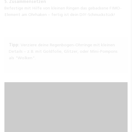
5. Zusammensetzen
Befestige mit Hilfe von kleinen Ringen das gebackene FIMO-
Element am Ohrhaken – fertig ist dein DIY-Schmuckstück!
Tipp:
Verziere deine Regenbogen-Ohrringe mit kleinen
Details – z. B. mit Goldfolie, Glitzer, oder Mini-Pompons
als "Wolken".