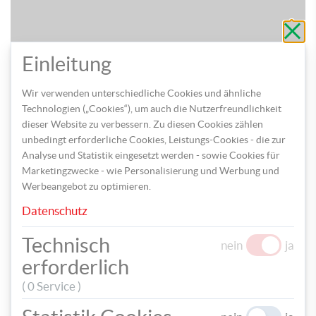
Schli
ohne
zu
speic
Einleitung
Wir verwenden unterschiedliche Cookies und ähnliche
Technologien („Cookies“), um auch die Nutzerfreundlichkeit
dieser Website zu verbessern. Zu diesen Cookies zählen
unbedingt erforderliche Cookies, Leistungs-Cookies - die zur
Analyse und Statistik eingesetzt werden - sowie Cookies für
Marketingzwecke - wie Personalisierung und Werbung und
Werbeangebot zu optimieren.
Datenschutz
TEILEN
Technisch
nein
ja
erforderlich
TAGS
( 0 Service )
REGENBOGEN
OHRRINGE
SOMMER
SCHMUCK
FIMO
MODELLIEREN