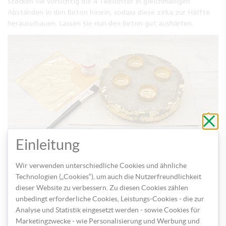
Stecken Sie vorsichtig die 4 Teelichter in gleichmäßigen
Abständen in den Beton hinein, sodass diese zirka zur Hälfte
herausschauen. Lassen Sie nun den Beton gut aushärten.
Schli
ohne
zu
speic
Einleitung
Anschließend entfernen Sie den Beton aus der Tortenform,
Wir verwenden unterschiedliche Cookies und ähnliche
geben die Teelichter heraus und bemalen diese innen ebenso
Technologien („Cookies“), um auch die Nutzerfreundlichkeit
mit goldener Farbe.
dieser Website zu verbessern. Zu diesen Cookies zählen
unbedingt erforderliche Cookies, Leistungs-Cookies - die zur
Analyse und Statistik eingesetzt werden - sowie Cookies für
Marketingzwecke - wie Personalisierung und Werbung und