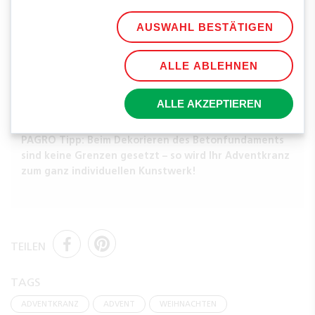
AUSWAHL BESTÄTIGEN
ALLE ABLEHNEN
Fertig ist Ihr stilvoller Adventkranz aus Beton.
ALLE AKZEPTIEREN
PAGRO Tipp: Beim Dekorieren des Betonfundaments
sind keine Grenzen gesetzt – so wird Ihr Adventkranz
zum ganz individuellen Kunstwerk!
TEILEN
TAGS
ADVENTKRANZ
ADVENT
WEIHNACHTEN