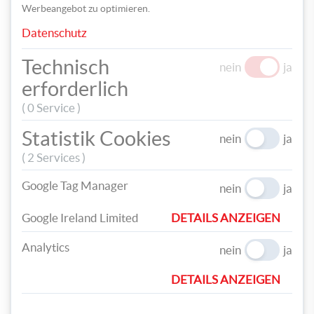
Werbeangebot zu optimieren.
Datenschutz
Technisch
nein
ja
erforderlich
( 0 Service )
Statistik Cookies
nein
ja
Danach verzieren Sie den Kranz ganz nach Ihren Wünschen mit
Blattgold mithilfe eines Pinsels und der Anlegemilch. Zum
( 2 Services )
Schluss dekorieren Sie den Adventkranz z.B. mit Islandmoos,
Google Tag Manager
nein
ja
Bockerln oder auch Kugeln, Zweigen und schönen Kerzen. Die
Dekoration können Sie sicher und zuverlässig mit einer
Google Ireland Limited
DETAILS ANZEIGEN
Heißklebepistole ankleben.
Analytics
nein
ja
DETAILS ANZEIGEN