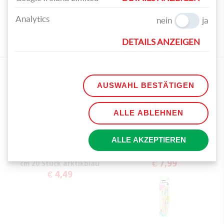
TAGS
Analytics
nein
ja
UPCYCLING
GETRÄNKEKARTON
SERVIETTEN
DETAILS ANZEIGEN
GESCHENKTASCHE
EMPFOHLENE PRODUKTE:
AUSWAHL BESTÄTIGEN
ALLE ABLEHNEN
ALLE AKZEPTIEREN
PAPSTAR Servietten
UHU Serviettentechnik-
Royal Collection 40 x 40
Lack 150 ml seidenglanz
€ 7,99
cm 20 Stück arktikblau
€ 4,49