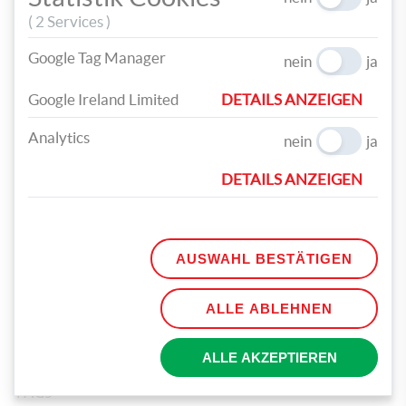
( 2 Services )
Google Tag Manager
nein
ja
Google Ireland Limited
DETAILS ANZEIGEN
Zum Schluss noch ein paar Sterne auf die großen
Analytics
nein
ja
Filzbögen aufkleben und schon sind Ihre Tischsets
fertig!
DETAILS ANZEIGEN
AUSWAHL BESTÄTIGEN
ALLE ABLEHNEN
TEILEN
ALLE AKZEPTIEREN
TAGS