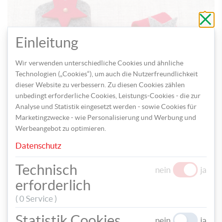
Schli
ohne
zu
speic
Einleitung
Wir verwenden unterschiedliche Cookies und ähnliche
Schritt 3: Befestigen Sie die Sterne auf den Ringen und
Technologien („Cookies“), um auch die Nutzerfreundlichkeit
verzieren Sie diese mit dem Perlenstift
dieser Website zu verbessern. Zu diesen Cookies zählen
unbedingt erforderliche Cookies, Leistungs-Cookies - die zur
Analyse und Statistik eingesetzt werden - sowie Cookies für
Marketingzwecke - wie Personalisierung und Werbung und
Werbeangebot zu optimieren.
Datenschutz
Technisch
nein
ja
Schritt 4: Für die Gläser benötigen Sie unterschiedliche
erforderlich
Filzsterne, in die Sie einen Schnitt bis zur Mitte machen
( 0 Service )
und ein kleines Loch schneiden
Statistik Cookies
nein
ja