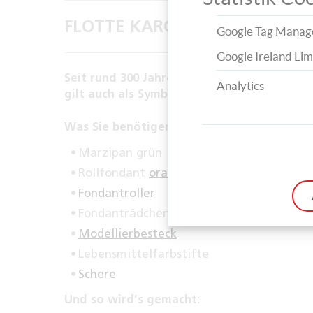
FLOTTE KAROTTE
Google Tag Manag
Google Ireland Lim
Seit rund 300 Jahren hoppelt der Hase durc
Analytics
gilt auch als Symbol für das Leben.
Was Sie benötigen:
Marzipan grün
Rollfondant
orange
und
weiß
Fondantroller
Fondanträdchen
Modellierbesteck
Lebensmittelfarbstifte
Schere
Und so wird’s gemacht: