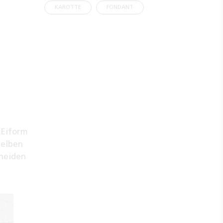
KAROTTE
FONDANT
 Eiform
gelben
neiden