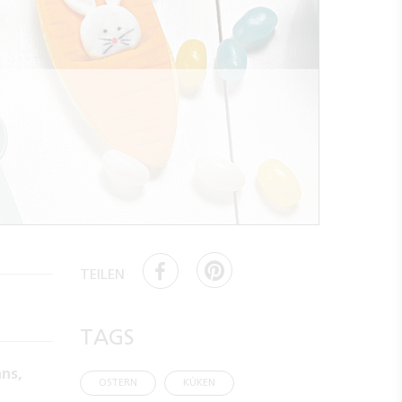
TEILEN
TAGS
hns,
OSTERN
KÜKEN