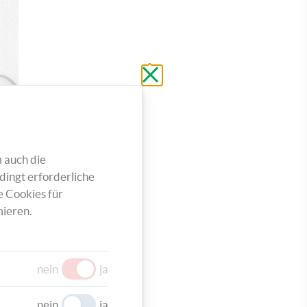
Schließen
ohne
zu
speichern
 auch die
dingt erforderliche
e Cookies für
ieren.
nein
ja
nein
ja