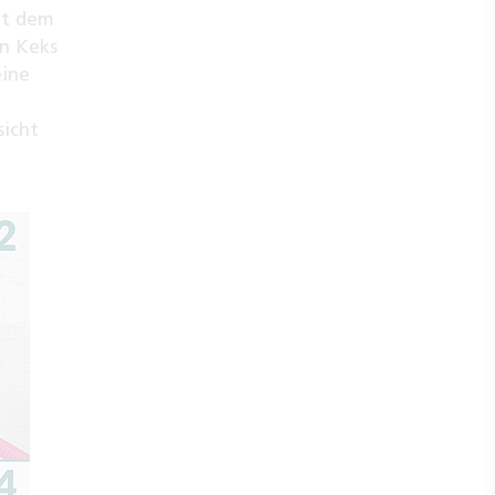
it dem
en Keks
eine
sicht