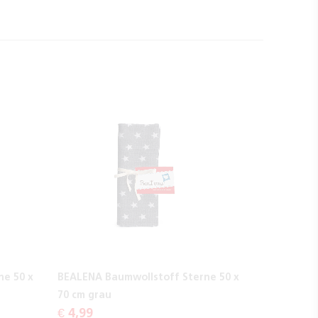
ne 50 x
BEALENA Baumwollstoff Sterne 50 x
70 cm grau
€ 4,99