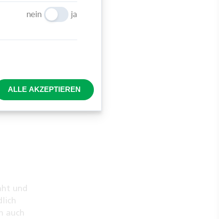
nein
ja
chen
ALLE AKZEPTIEREN
aht und
dlich
n auch