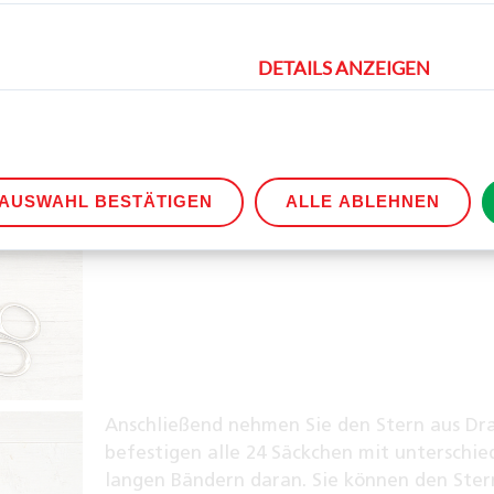
DETAILS ANZEIGEN
Befestigen Sie als nächstes an jedem Säck
einen Holzstern mit Zahl.
AUSWAHL BESTÄTIGEN
ALLE ABLEHNEN
Anschließend nehmen Sie den Stern aus Dr
befestigen alle 24 Säckchen mit unterschie
langen Bändern daran. Sie können den Ster