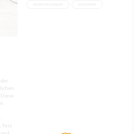
ADVENTKALENDER
GESCHENKE
nder
lichen
 Diese
n.
.
 fest
Hand