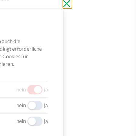
Schließen
ohne
zu
speichern
und
re den
en mit
 auch die
it
dingt erforderliche
e Cookies für
ieren.
nein
ja
aht zur
nein
ja
ls
nein
ja