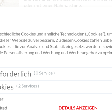
oder mit einer Nähmaschine.
Drehen Sie anschließend die Säckchen um 
schneiden Sie oben mit einer Zickzack-Sche
offenen Teil ab. Befüllen Sie die 24 Säckch
chiedliche Cookies und ähnliche Technologien („Cookies“), um
kleinen Geschenken und binden Sie diese m
dieser Website zu verbessern. Zu diesen Cookies zählen unbe
einem goldenen Band zu.
okies - die zur Analyse und Statistik eingesetzt werden - sowi
ie Personalisierung und Werbung und Werbeangebot zu optim
forderlich
( 0 Service )
Nehmen Sie anschließend den Stern aus Dr
okies
( 2 Services )
Hand und befestigen Sie mit Hilfe einer
Heißklebepistole rote und goldene Sterne a
er
Verzierung.
ited
DETAILS ANZEIGEN