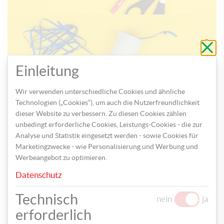
Schli
ohne
zu
speic
Einleitung
Schritt 2: Stechen Sie nun ein Loch in das gespannte
Wir verwenden unterschiedliche Cookies und ähnliche
Seidenpapier, fädeln Sie ein Stück Band durch und
Technologien („Cookies“), um auch die Nutzerfreundlichkeit
verknoten Sie dieses in der Rolle.
dieser Website zu verbessern. Zu diesen Cookies zählen
unbedingt erforderliche Cookies, Leistungs-Cookies - die zur
Analyse und Statistik eingesetzt werden - sowie Cookies für
Marketingzwecke - wie Personalisierung und Werbung und
Werbeangebot zu optimieren.
Datenschutz
Technisch
nein
ja
Schritt 3: Schneiden Sie mehrere Streifen aus
erforderlich
Seidenpapier fransig zu und kleben Sie diese auf die