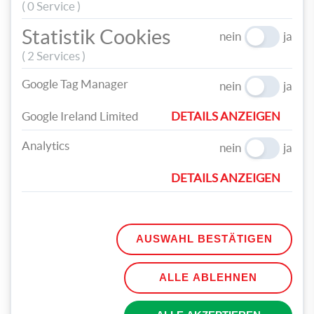
Papprolle.
( 0 Service )
Statistik Cookies
nein
ja
( 2 Services )
Google Tag Manager
nein
ja
Google Ireland Limited
DETAILS ANZEIGEN
Schritt 4: Stechen Sie zwei Löcher in den oberen Teil
der Papprolle und befestigen Sie ein Band als
Analytics
nein
ja
Aufhängung. Befüllen Sie die Mini-Piñata mit Konfetti
und Süßigkeiten.
DETAILS ANZEIGEN
AUSWAHL BESTÄTIGEN
ALLE ABLEHNEN