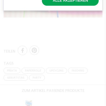
Fertig ist die Mini-Piñata! Wir daran gezogen, können
ALLE AKZEPTIEREN
sich Ihre Gäste an kleinen Überraschungen erfreuen!
TEILEN
TAGS
PIÑATA
PAPIERROLLE
UPCYCLING
FASCHING
GEBURTSTAG
PARTY
ZUM ARTIKEL PASSENDE PRODUKTE