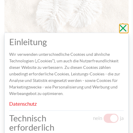
Schli
ohne
zu
speic
Einleitung
Fädeln Sie die Schmuckverschlüsse ein und schon sind die
hübschen Federohringe fertig.
Wir verwenden unterschiedliche Cookies und ähnliche
Technologien („Cookies“), um auch die Nutzerfreundlichkeit
dieser Website zu verbessern. Zu diesen Cookies zählen
unbedingt erforderliche Cookies, Leistungs-Cookies - die zur
BOHO-ARMBÄNDER
Analyse und Statistik eingesetzt werden - sowie Cookies für
Marketingzwecke - wie Personalisierung und Werbung und
Werbeangebot zu optimieren.
Datenschutz
Technisch
nein
ja
erforderlich