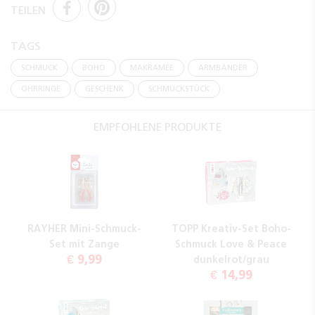
TEILEN
TAGS
SCHMUCK
BOHO
MAKRAMEE
ARMBÄNDER
OHRRINGE
GESCHENK
SCHMUCKSTÜCK
EMPFOHLENE PRODUKTE
RAYHER Mini-Schmuck-
TOPP Kreativ-Set Boho-
Set mit Zange
Schmuck Love & Peace
€ 9,99
dunkelrot/grau
€ 14,99