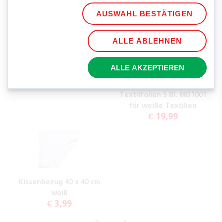
für farbige und weiße
für farbige Textilien
AUSWAHL BESTÄTIGEN
€ 39,99
Textilien
€ 23,99
ALLE ABLEHNEN
ALLE AKZEPTIEREN
AVERY Zweckform
Textilfolien 5 Bl. MD1001
für weiße Textilien
€ 19,99
Kissenbezug 40 x 40 cm
weiß
€ 3,99