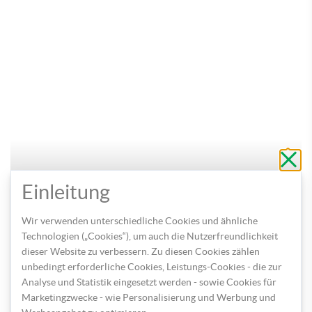
Schli
ohne
zu
speic
Einleitung
Wir verwenden unterschiedliche Cookies und ähnliche
Technologien („Cookies“), um auch die Nutzerfreundlichkeit
PAGRO TIPP: Neben Kissen, lassen sich auch viele
dieser Website zu verbessern. Zu diesen Cookies zählen
weitere Textilen mit einem eigenen Motiv verzieren.
unbedingt erforderliche Cookies, Leistungs-Cookies - die zur
Wie wär’s beispielsweise mit einer Schürze, einer
Analyse und Statistik eingesetzt werden - sowie Cookies für
Tasche oder einem Kosmetiktäschchen?
Marketingzwecke - wie Personalisierung und Werbung und