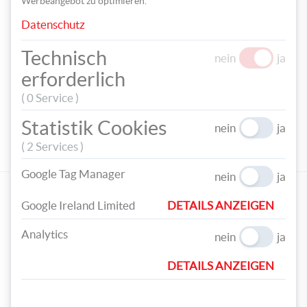
Werbeangebot zu optimieren.
Datenschutz
Technisch
TEILEN
nein
ja
erforderlich
TAGS
( 0 Service )
WEIHNACHTEN
WEIHNACHTSBASTELN
WEIHNACHTSDEKO
Statistik Cookies
nein
ja
TEXTILFOLIE
KISSEN
PERSONALISIEREN
TEXTILIEN
( 2 Services )
GESCHENK
Google Tag Manager
nein
ja
EMPFOHLENE PRODUKTE
Google Ireland Limited
DETAILS ANZEIGEN
Analytics
nein
ja
DETAILS ANZEIGEN
AVERY Zweckform
AVERY Zweckform
Textilfolien 5Bl. MD1005
Textilfolien 8 Bl. MD1004