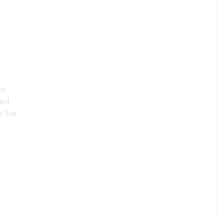
en
eil
n Sie