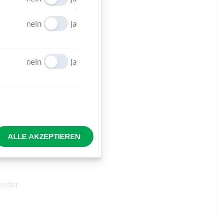
nein
ja
nein
ja
teil
avon
ie
ALLE AKZEPTIEREN
änder