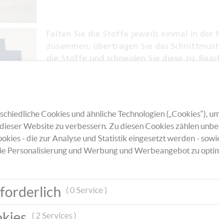
Falten Sie die Stoffe jeweils einmal in der
zusammen, übertragen Sie das Schnittmust
die Stoffe und schneiden Sie diese zu. Bea
Sie dabei, dass der Schnitt mit dem Bodent
dem Stoffbruch zu liegen kommt.
chiedliche Cookies und ähnliche Technologien („Cookies“), um
dieser Website zu verbessern. Zu diesen Cookies zählen unbe
okies - die zur Analyse und Statistik eingesetzt werden - sowi
ie Personalisierung und Werbung und Werbeangebot zu optim
Drehen Sie beide Stoffe auf die linke Seite
stecken Sie diese mit Stecknadeln an den S
zusammen und vernähen Sie die Seitenteil
forderlich
( 0 Service )
der Nähmaschine.
okies
( 2 Services )