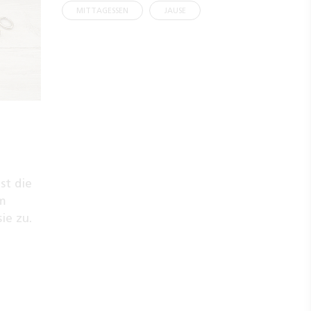
MITTAGESSEN
JAUSE
st die
em
sie zu.