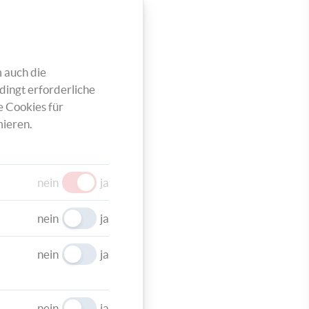
zu
speichern
in
de
 auch die
dingt erforderliche
e Cookies für
ieren.
nein
ja
kleiner
nein
ja
nein
ja
nein
ja