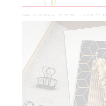
Home
Basteln
UPCYCLING
Herbstliche Up