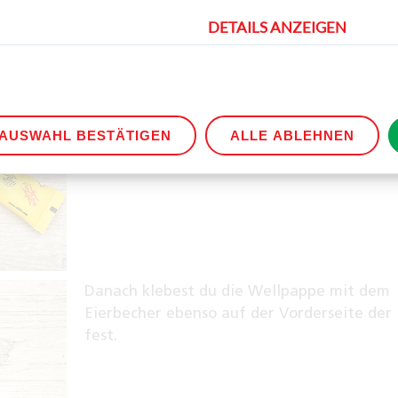
DETAILS ANZEIGEN
Befestige ein Satinband als Masche am
Eierbecher.
AUSWAHL BESTÄTIGEN
ALLE ABLEHNEN
Danach klebest du die Wellpappe mit dem
Eierbecher ebenso auf der Vorderseite der
fest.