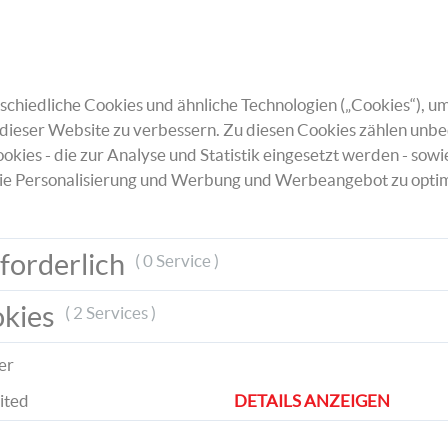
Nimm eine goldene Karte und miss die
Vorderseite ab. Übertrage die Größe auf e
schönes Design-Geschenkpapier und schnei
dieses aus. Klebe das Geschenkpapier mit
chiedliche Cookies und ähnliche Technologien („Cookies“), um
Sprühkleber auf der Karte fest.
dieser Website zu verbessern. Zu diesen Cookies zählen unbe
okies - die zur Analyse und Statistik eingesetzt werden - sowi
ie Personalisierung und Werbung und Werbeangebot zu optim
forderlich
( 0 Service )
Die Wellpappe schneidest du entsprechend 
aus und klebst den Eierkarton darauf.
okies
( 2 Services )
er
ited
DETAILS ANZEIGEN