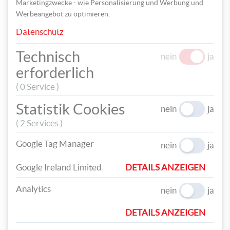
Marketingzwecke - wie Personalisierung und Werbung und
Werbeangebot zu optimieren.
Datenschutz
Setzen Sie schließlich das Bild in den Rahmen ein.
Technisch
nein
ja
erforderlich
( 0 Service )
Statistik Cookies
nein
ja
( 2 Services )
Google Tag Manager
nein
ja
Google Ireland Limited
DETAILS ANZEIGEN
Analytics
nein
ja
Schon können Sie sich an einem einzigartigen Blickfang an Ihrer
Wand erfreuen!
DETAILS ANZEIGEN