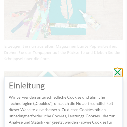
Erzeugen Sie nun aus alten Magazinen bunte Papierstreifen.
Drehen Sie das Tonpapier auf die Rückseite und Kleben Sie die
Schnippsel über die Form.
Schli
ohne
zu
speic
Einleitung
Wir verwenden unterschiedliche Cookies und ähnliche
Technologien („Cookies“), um auch die Nutzerfreundlichkeit
dieser Website zu verbessern. Zu diesen Cookies zählen
unbedingt erforderliche Cookies, Leistungs-Cookies - die zur
Analyse und Statistik eingesetzt werden - sowie Cookies für