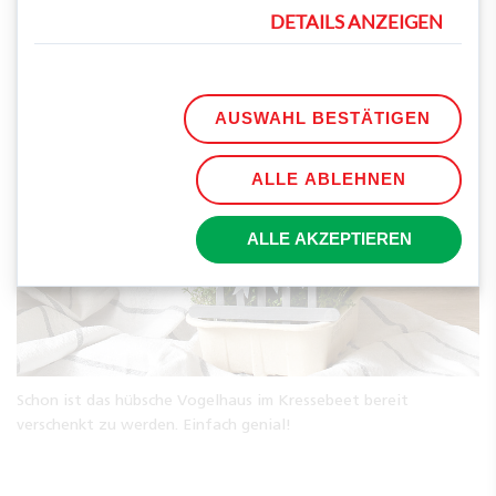
DETAILS ANZEIGEN
Verzieren Sie den Zaun danach noch mit einer Wimpelgirlande,
die Sie aus einer Kordel und Wimpeln aus klein geschnittenen
Stoffbändern basteln.
AUSWAHL BESTÄTIGEN
ALLE ABLEHNEN
ALLE AKZEPTIEREN
Schon ist das hübsche Vogelhaus im Kressebeet bereit
verschenkt zu werden. Einfach genial!