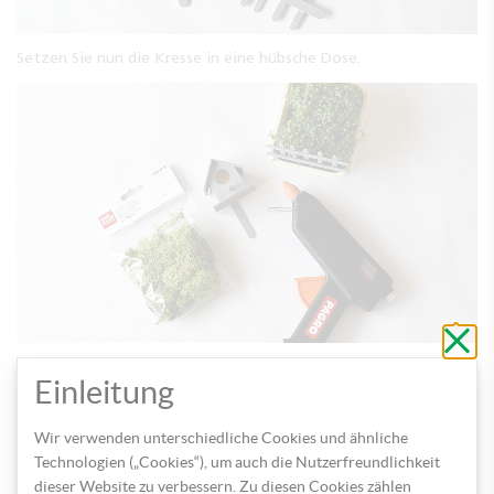
Setzen Sie nun die Kresse in eine hübsche Dose.
Schli
ohne
zu
Für einen besonderen Look können Sie das Dach des Häuschens
speic
Einleitung
noch mit Dekomoos bekleben.
Wir verwenden unterschiedliche Cookies und ähnliche
Technologien („Cookies“), um auch die Nutzerfreundlichkeit
dieser Website zu verbessern. Zu diesen Cookies zählen