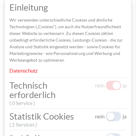
rosafarbene Papier. Am Ende fädeln Sie das Band hindurch.
speic
Einleitung
Wir verwenden unterschiedliche Cookies und ähnliche
Technologien („Cookies“), um auch die Nutzerfreundlichkeit
dieser Website zu verbessern. Zu diesen Cookies zählen
unbedingt erforderliche Cookies, Leistungs-Cookies - die zur
Analyse und Statistik eingesetzt werden - sowie Cookies für
Marketingzwecke - wie Personalisierung und Werbung und
Werbeangebot zu optimieren.
Datenschutz
Technisch
nein
ja
Fertig ist Ihr Geschenkanhänger in Melonen-Optik, den Sie auf
der Rückseite mit einem Gruß versehen können. Auf die gleiche
erforderlich
Weise können Sie auch weitere fruchtige Anhänger gestalten –
( 0 Service )
wie wäre es z.B. mit einer Ananas, Erdbeere oder Kiwi?
Statistik Cookies
nein
ja
( 2 Services )