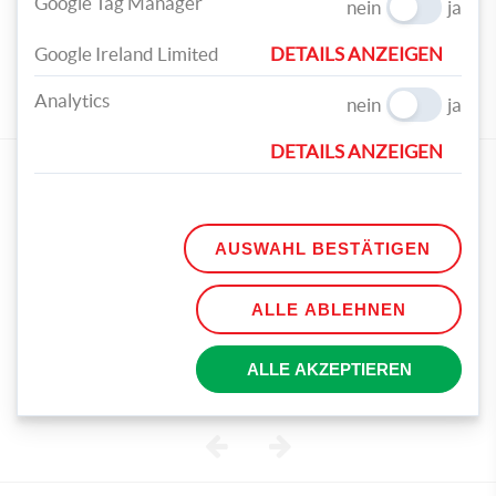
Google Tag Manager
nein
ja
TEILEN
Google Ireland Limited
DETAILS ANZEIGEN
TAGS
Analytics
nein
ja
GESCHENK
BASTELN
KREATIV
OBST
DETAILS ANZEIGEN
ZUM ARTIKEL PASSENDE PRODUKTE
AUSWAHL BESTÄTIGEN
ALLE ABLEHNEN
UHU Bastelkleber Young
Creativ - Arts and Crafts
ALLE AKZEPTIEREN
100 ml
€ 4,19
Vorheriges
Nächstes