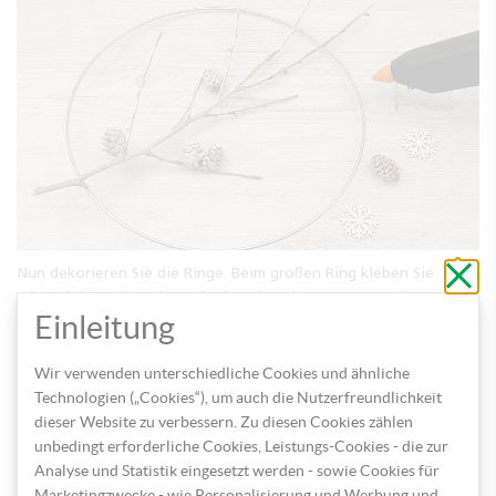
Schli
Nun dekorieren Sie die Ringe. Beim großen Ring kleben Sie
ohne
zu
winterliche Deko wie Bockerl, Holz-Schneesterne und
speic
Einleitung
Weihnachtskugeln mit Heißkleber am Ast fest. Der kleine Ring
wird mit Deko-Rehen und einem Stern in der Mitte verziert.
Diesen binden Sie mit einem Nylonfaden oben am Ring
Wir verwenden unterschiedliche Cookies und ähnliche
fest. Zum Schluss werden noch weißen Federn mit Heißkleber
Technologien („Cookies“), um auch die Nutzerfreundlichkeit
am Ring fixiert.
dieser Website zu verbessern. Zu diesen Cookies zählen
unbedingt erforderliche Cookies, Leistungs-Cookies - die zur
Analyse und Statistik eingesetzt werden - sowie Cookies für
Marketingzwecke - wie Personalisierung und Werbung und