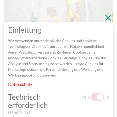
Schli
ohne
zu
speic
Einleitung
Wir verwenden unterschiedliche Cookies und ähnliche
Technologien („Cookies“), um auch die Nutzerfreundlichkeit
dieser Website zu verbessern. Zu diesen Cookies zählen
unbedingt erforderliche Cookies, Leistungs-Cookies - die zur
Schneide aus weißem Papier kleine Kreise aus und gestalte
Analyse und Statistik eingesetzt werden - sowie Cookies für
damit die Augen. Male Pupillen mit dem Permanentmarker
Marketingzwecke - wie Personalisierung und Werbung und
hinein. Klebe die Augen auf das Filzgemüse, damit es seinen
Werbeangebot zu optimieren.
fröhlichen Gesichtsausdruck bekommt.
Datenschutz
Technisch
nein
ja
erforderlich
( 0 Service )