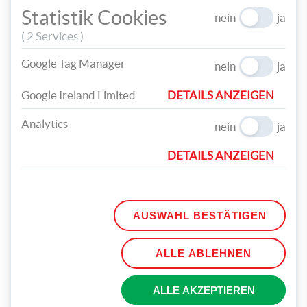
Statistik Cookies
nein
ja
( 2 Services )
Google Tag Manager
nein
ja
Schneide kleine Fähnchen aus weißem Papier aus und befestige
Google Ireland Limited
DETAILS ANZEIGEN
sie an Holzspießen. Stanze Herzen aus Kraftpapier für die
Deko aus und klebe sie am Fähnchen fest.
Analytics
nein
ja
DETAILS ANZEIGEN
AUSWAHL BESTÄTIGEN
ALLE ABLEHNEN
ALLE AKZEPTIEREN
Verpacke die Samenpäckchen mit dem Kraftpapier, schneide