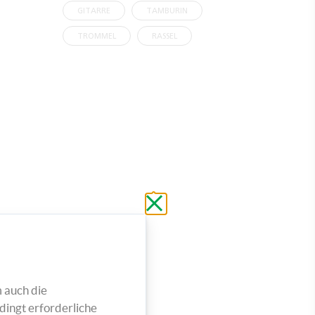
GITARRE
TAMBURIN
TROMMEL
RASSEL
Schließen
ohne
zu
speichern
 auch die
dingt erforderliche