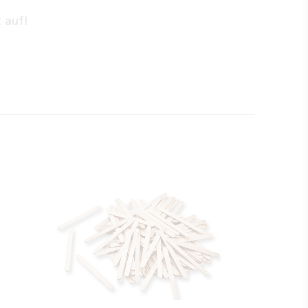
n
 auf!