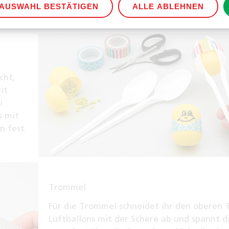
Stück von einem Holzspieß und legt dieses 
AUSWAHL BESTÄTIGEN
ALLE ABLEHNEN
die Ringe. Fertig ist eure Gitarre!
cht,
it
i
s mit
n fest.
Trommel
Für die Trommel schneidet ihr den oberen T
Luftballons mit der Schere ab und spannt d