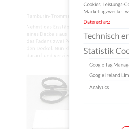
Cookies, Leistungs-Co
Marketingzwecke - w
Tamburin-Trommel
Datenschutz
Nehmt das Eisstäbchen und klebt es in die 
Technisch er
eines Deckels aus Kunststoff. Bindet an de
des Fadens zwei Perlen fest und legt diesen
den Deckel. Nun klebt ihr den zweiten Deck
Statistik Co
darauf und verziert diesen mit einem Wash
Google Tag Manag
Google Ireland Lim
Analytics