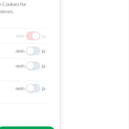
e Cookies für
ieren.
nein
ja
nein
ja
nein
ja
nein
ja
bunten
leines