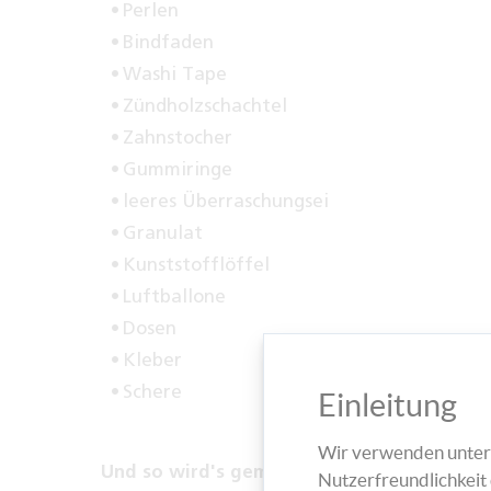
Perlen
Bindfaden
Washi Tape
Zündholzschachtel
Zahnstocher
Gummiringe
leeres Überraschungsei
Granulat
Kunststofflöffel
Luftballone
Dosen
Kleber
Schere
Einleitung
Wir verwenden unters
Und so wird's gemacht:
Nutzerfreundlichkeit 