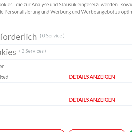
okies - die zur Analyse und Statistik eingesetzt werden - sowi
ie Personalisierung und Werbung und Werbeangebot zu optim
Mitte
forderlich
n Enden
( 0 Service )
 über
el
okies
( 2 Services )
i-Tape.
er
ited
DETAILS ANZEIGEN
DETAILS ANZEIGEN
Gitarre
Schneidet zuerst ein Loch in die
Zündholzschachtel. Danach spannt ihr die 
Gummiringe um die Schachtel. Nehmt ein k