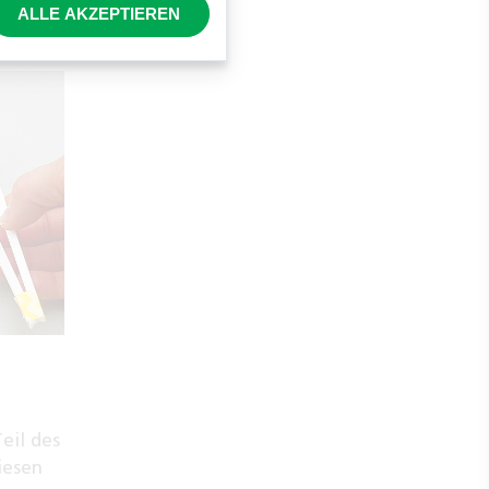
unter
ALLE AKZEPTIEREN
eil des
iesen