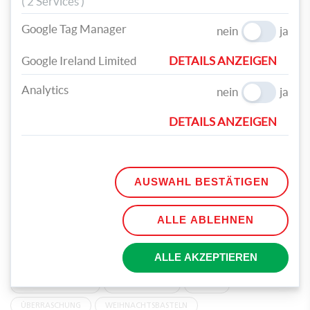
( 2 Services )
Google Tag Manager
nein
ja
Schritt 4: Befüllen Sie die Säckchen mit kleinen
Google Ireland Limited
DETAILS ANZEIGEN
Geschenken und kleben Sie die Zahlensticker darauf.
Säckchen verschließen, in die Dosen stecken und fertig
Analytics
nein
ja
ist der Adventkalender!
DETAILS ANZEIGEN
AUSWAHL BESTÄTIGEN
ALLE ABLEHNEN
TEILEN
ALLE AKZEPTIEREN
TAGS
ADVENTKALENDER
WEIHNACHTEN
DOSEN
ÜBERRASCHUNG
WEIHNACHTSBASTELN