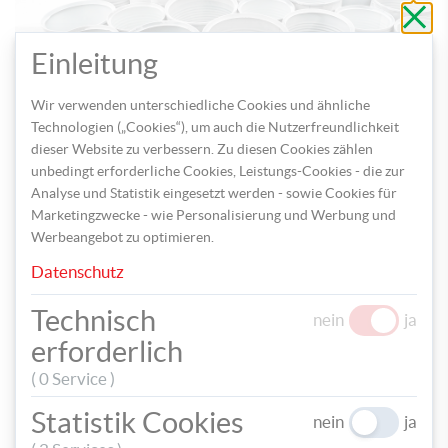
Schli
ohne
zu
speic
Einleitung
Schritt 2: Bemalen Sie die Dosen innen und außen mit
Wir verwenden unterschiedliche Cookies und ähnliche
weißer Acrylfarbe.
Technologien („Cookies“), um auch die Nutzerfreundlichkeit
dieser Website zu verbessern. Zu diesen Cookies zählen
unbedingt erforderliche Cookies, Leistungs-Cookies - die zur
Analyse und Statistik eingesetzt werden - sowie Cookies für
Marketingzwecke - wie Personalisierung und Werbung und
Werbeangebot zu optimieren.
Datenschutz
Technisch
nein
ja
Schritt 3: Bemalen Sie die oberen Ränder der Dosen mit
erforderlich
goldener Acrylfarbe.
( 0 Service )
Statistik Cookies
nein
ja