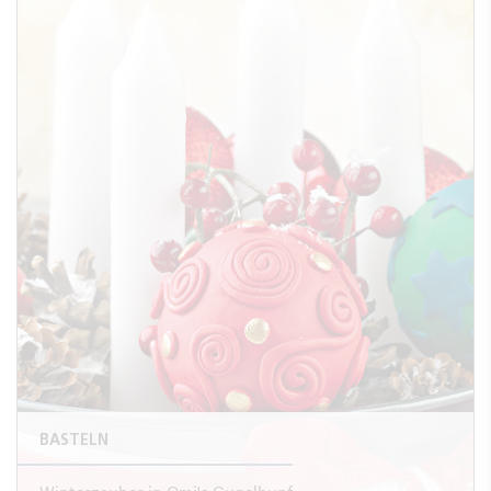
BASTELN
Winterzauber in Omi's Gugelhupf