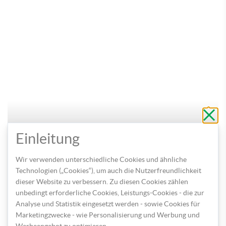
Schli
ohne
zu
speic
Einleitung
Wir verwenden unterschiedliche Cookies und ähnliche
Technologien („Cookies“), um auch die Nutzerfreundlichkeit
PAGRO TIPP: Neben Kissen, lassen sich auch viele
dieser Website zu verbessern. Zu diesen Cookies zählen
weitere Textilen mit einem eigenen Motiv verzieren.
unbedingt erforderliche Cookies, Leistungs-Cookies - die zur
Wie wär’s beispielsweise mit einer Schürze, einer
Analyse und Statistik eingesetzt werden - sowie Cookies für
Tasche oder einem Kosmetiktäschchen?
Marketingzwecke - wie Personalisierung und Werbung und
Werbeangebot zu optimieren.