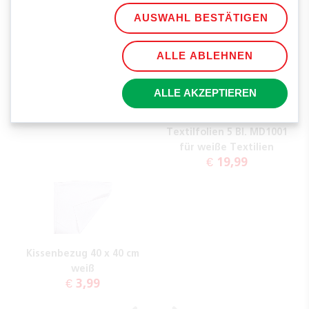
für farbige und weiße
für farbige Textilien
AUSWAHL BESTÄTIGEN
€ 39,99
Textilien
€ 23,99
ALLE ABLEHNEN
ALLE AKZEPTIEREN
AVERY Zweckform
Textilfolien 5 Bl. MD1001
für weiße Textilien
€ 19,99
Kissenbezug 40 x 40 cm
weiß
€ 3,99