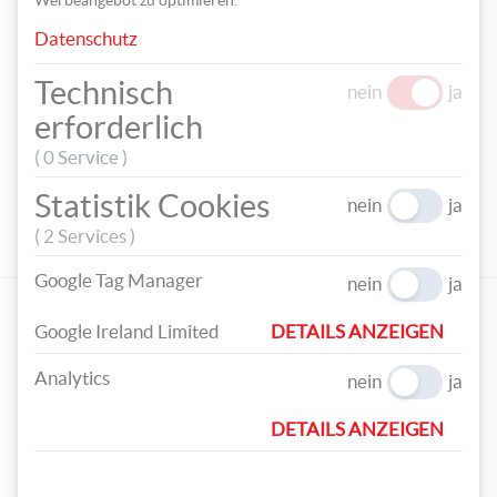
Datenschutz
Technisch
TEILEN
nein
ja
erforderlich
TAGS
( 0 Service )
WEIHNACHTEN
WEIHNACHTSBASTELN
WEIHNACHTSDEKO
Statistik Cookies
nein
ja
TEXTILFOLIE
KISSEN
PERSONALISIEREN
TEXTILIEN
( 2 Services )
GESCHENK
Google Tag Manager
nein
ja
EMPFOHLENE PRODUKTE
Google Ireland Limited
DETAILS ANZEIGEN
Analytics
nein
ja
DETAILS ANZEIGEN
AVERY Zweckform
AVERY Zweckform
Textilfolien 5Bl. MD1005
Textilfolien 8 Bl. MD1004