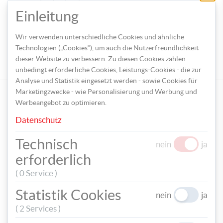
zu
TEILEN
speic
Einleitung
TAGS
Wir verwenden unterschiedliche Cookies und ähnliche
Technologien („Cookies“), um auch die Nutzerfreundlichkeit
WEIHNACHTEN
WEIHNACHTSBAUM
CHRISTBAUM
dieser Website zu verbessern. Zu diesen Cookies zählen
CHRISTBAUMSCHMUCK
WANDDEKO
unbedingt erforderliche Cookies, Leistungs-Cookies - die zur
Analyse und Statistik eingesetzt werden - sowie Cookies für
UNSERE EMPFEHLUNGEN
Marketingzwecke - wie Personalisierung und Werbung und
Werbeangebot zu optimieren.
Datenschutz
Technisch
nein
ja
erforderlich
PLAYBOX Rundstäbe 5
PLAYBOX Rundstäbe 5
( 0 Service )
Stück 1,2 x 1,2 x 90 cm
Stück 0,8 x 0,8 x 90 cm
€ 5,99
€ 3,99
Statistik Cookies
nein
ja
Vorheriges
Nächstes
( 2 Services )