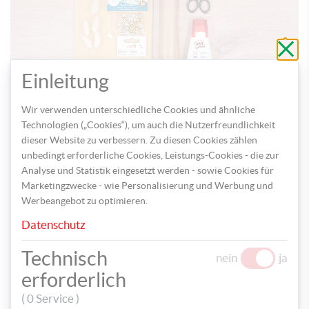
Schli
ohne
zu
speic
Einleitung
Wir verwenden unterschiedliche Cookies und ähnliche
Was Sie benötigen:
Technologien („Cookies“), um auch die Nutzerfreundlichkeit
Bienenwachsplatten
dieser Website zu verbessern. Zu diesen Cookies zählen
unbedingt erforderliche Cookies, Leistungs-Cookies - die zur
Flachdocht
Analyse und Statistik eingesetzt werden - sowie Cookies für
Glöckchen
Marketingzwecke - wie Personalisierung und Werbung und
Federgras
Werbeangebot zu optimieren.
Garn
Datenschutz
Bastelkleber
Technisch
Packpapier
nein
ja
erforderlich
Schere
( 0 Service )