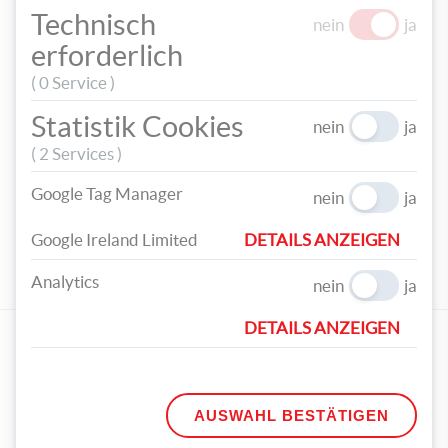
Technisch
nein
ja
erforderlich
( 0 Service )
Statistik Cookies
nein
ja
( 2 Services )
TEILEN
Google Tag Manager
nein
ja
TAGS
Google Ireland Limited
DETAILS ANZEIGEN
WEIHNACHTEN
WEIHNACHTSDEKO
CHRISTBAUMSCHMUCK
Analytics
GESCHENK
CHENILLEDRAHT
nein
ja
DETAILS ANZEIGEN
EMPFOHLENE PRODUKTE
AUSWAHL BESTÄTIGEN