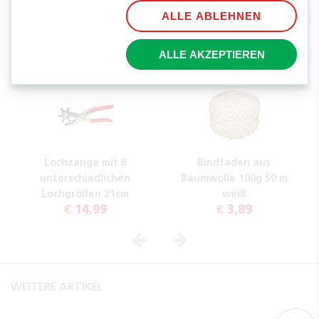
ALLE ABLEHNEN
FOLIA Holzperlen rund
NOVOOO Basic
inkl. 2 Schnüre 85 Teile
Universal-Scheren-Set 3
natur
Stück farblich sortiert
ALLE AKZEPTIEREN
€ 3,49
€ 5,99
Lochzange mit 6
Bindfaden aus
unterschiedlichen
Baumwolle 100g 50 m
Lochgrößen 21cm
weiß
€ 14,99
€ 3,89
Vorheriges
Nächstes
WEITERE ARTIKEL