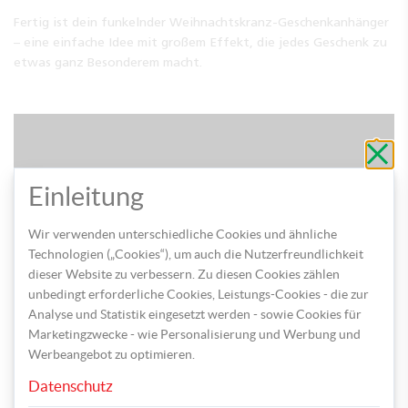
Fertig ist dein funkelnder Weihnachtskranz-Geschenkanhänger
– eine einfache Idee mit großem Effekt, die jedes Geschenk zu
etwas ganz Besonderem macht.
Schli
ohne
zu
speic
Einleitung
Wir verwenden unterschiedliche Cookies und ähnliche
Technologien („Cookies“), um auch die Nutzerfreundlichkeit
dieser Website zu verbessern. Zu diesen Cookies zählen
unbedingt erforderliche Cookies, Leistungs-Cookies - die zur
Analyse und Statistik eingesetzt werden - sowie Cookies für
Marketingzwecke - wie Personalisierung und Werbung und
Werbeangebot zu optimieren.
Datenschutz